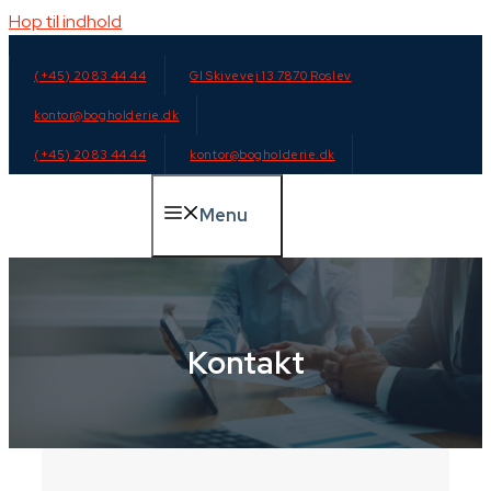
Hop til indhold
(+45) 20 83 44 44
Gl Skivevej 13 7870 Roslev
kontor@bogholderie.dk
(+45) 20 83 44 44
kontor@bogholderie.dk
Menu
Kontakt