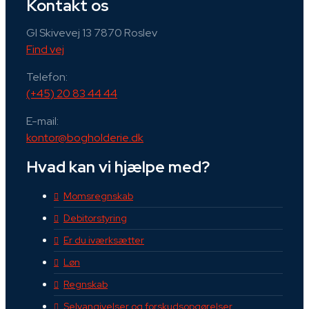
Kontakt os
Gl Skivevej 13 7870 Roslev
Find vej
Telefon:
(+45) 20 83 44 44
E-mail:
kontor@bogholderie.dk
Hvad kan vi hjælpe med?
Momsregnskab
Debitorstyring
Er du iværksætter
Løn
Regnskab
Selvangivelser og forskudsopgørelser