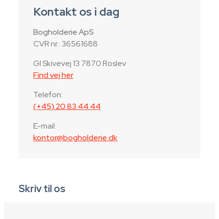
Kontakt os i dag
Bogholderie ApS
CVR nr.: 36561688
Gl Skivevej 13 7870 Roslev
Find vej her
Telefon:
(+45) 20 83 44 44
E-mail:
kontor@bogholderie.dk
Skriv til os