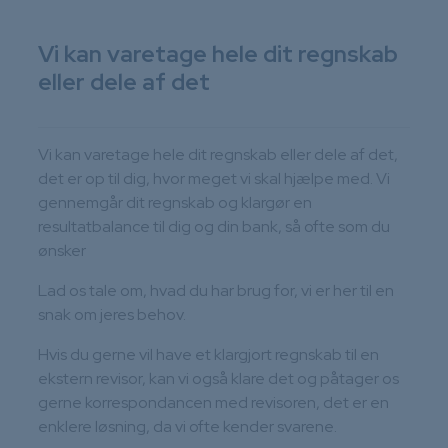
Vi kan varetage hele dit regnskab
eller dele af det
Vi kan varetage hele dit regnskab eller dele af det,
det er op til dig, hvor meget vi skal hjælpe med. Vi
gennemgår dit regnskab og klargør en
resultatbalance til dig og din bank, så ofte som du
ønsker
Lad os tale om, hvad du har brug for, vi er her til en
snak om jeres behov.
Hvis du gerne vil have et klargjort regnskab til en
ekstern revisor, kan vi også klare det og påtager os
gerne korrespondancen med revisoren, det er en
enklere løsning, da vi ofte kender svarene.