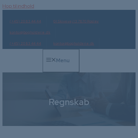
Hop til indhold
(+45) 20 83 44 44
Gl Skivevej 13 7870 Roslev
kontor@bogholderie.dk
(+45) 20 83 44 44
kontor@bogholderie.dk
Menu
Regnskab