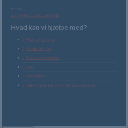
E-mail:
kontor@bogholderie.dk
Hvad kan vi hjælpe med?
Momsregnskab
Debitorstyring
Er du iværksætter
Løn
Regnskab
Selvangivelser og forskudsopgørelser