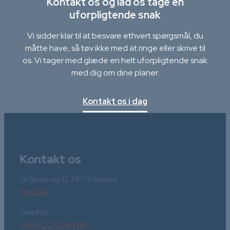
Kontakt os og lad os tage en
uforpligtende snak
Vi sidder klar til at besvare ethvert spørgsmål, du
måtte have, så tøv ikke med at ringe eller skrive til
os. Vi tager med glæde en helt uforpligtende snak
med dig om dine planer.
Kontakt os i dag
Kontakt os
Gl Skivevej 13 7870 Roslev
Find vej
Telefon:
(+45) 20 83 44 44